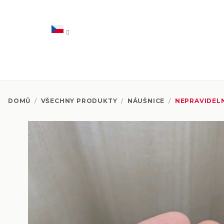
Přejít
na
obsah
DOMŮ
/
VŠECHNY PRODUKTY
/
NÁUŠNICE
/
NEPRAVIDELN