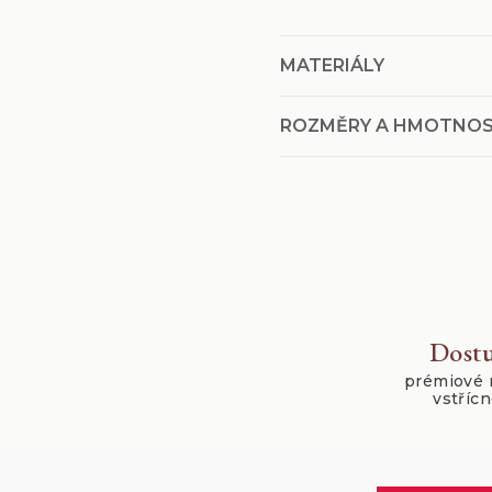
MATERIÁLY
ROZMĚRY A HMOTNO
Dostu
prémiové 
vstříc