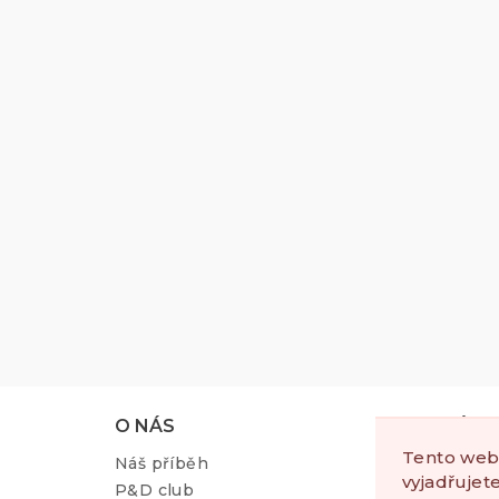
Z
O NÁS
NÁKU
á
Tento web
Náš příběh
Doprav
vyjadřujet
p
P&D club
Reklam