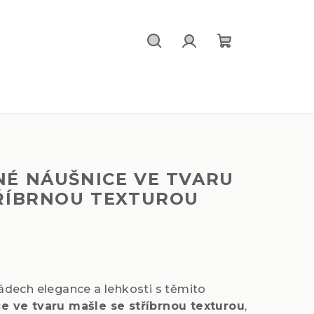
Hledat
Přihlášení
Nákupní
košík
NÉ NÁUŠNICE VE TVARU
TŘÍBRNOU TEXTUROU
ádech elegance a lehkosti s těmito
e ve tvaru mašle se stříbrnou texturou
,