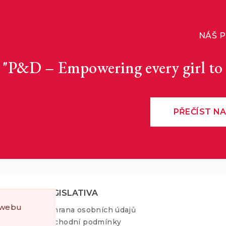
NÁŠ P
"P&D – Empowering every girl to 
PŘEČÍST NA
LEGISLATIVA
 webu
Ochrana osobních údajů
Obchodní podmínky