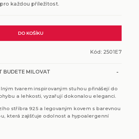
o každou příležitost.
DO KOŠÍKU
Kód:
2501E7
-
T BUDETE MILOVAT
lným tvarem inspirovaným stuhou přinášejí do
hybu a lehkosti, vyzařují dokonalou eleganci.
zího stříbra 925 a legovaným kovem s barevnou
, která zajišťuje odolnost a hypoalergenní