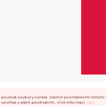
P
SPOJME SE
 používá soubory cookie. Dalším procházením tohoto
a a platba
Kontakty
e souhlas s jejich používáním.. Více informací
zde
.
ace a vrácení zboží
Instagram