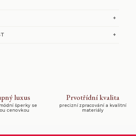
+
+
ST
pný luxus
Prvotřídní kvalita
módní šperky se
precizní zpracování a kvalitní
nou cenovkou
materiály