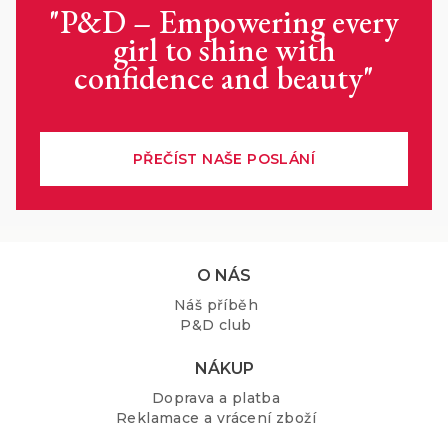
"P&D – Empowering every
girl to shine with
confidence and beauty"
PŘEČÍST NAŠE POSLÁNÍ
Z
O NÁS
á
Náš příběh
p
P&D club
a
t
NÁKUP
í
Doprava a platba
Reklamace a vrácení zboží