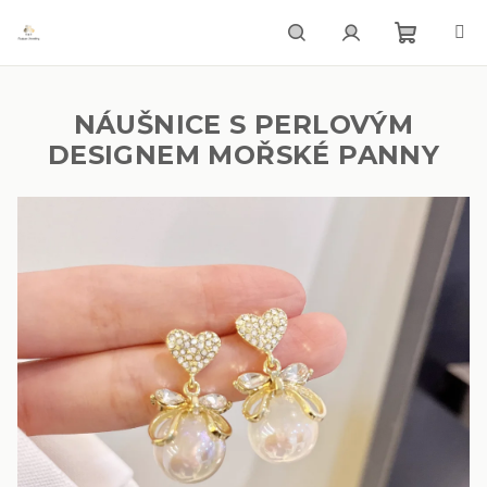
Přejít
na
obsah
Nákupn
Hledat
Přihlášení
NÁUŠNICE S PERLOVÝM
košík
DESIGNEM MOŘSKÉ PANNY