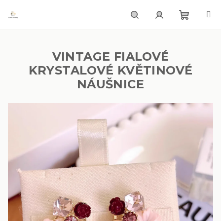
Přejít
na
obsah
Nákupn
Hledat
Přihlášení
VINTAGE FIALOVÉ
košík
KRYSTALOVÉ KVĚTINOVÉ
NÁUŠNICE