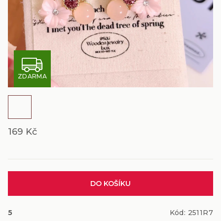
Z
ZDARMA
D
A
R
169 Kč
M
A
Měrná
DO KOŠÍKU
cena:
5
Kód:
2511R7