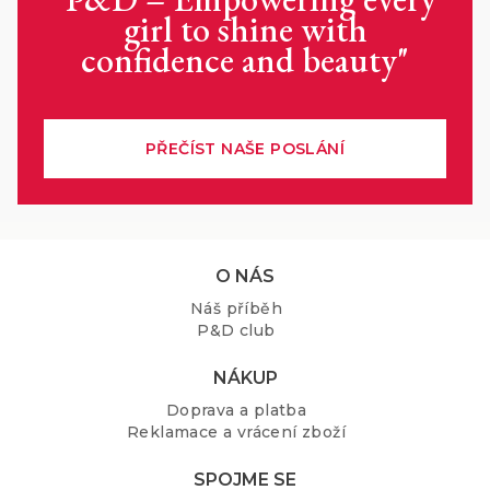
girl to shine with
confidence and beauty"
PŘEČÍST NAŠE POSLÁNÍ
Z
O NÁS
á
Náš příběh
p
P&D club
a
t
NÁKUP
í
Doprava a platba
Reklamace a vrácení zboží
SPOJME SE